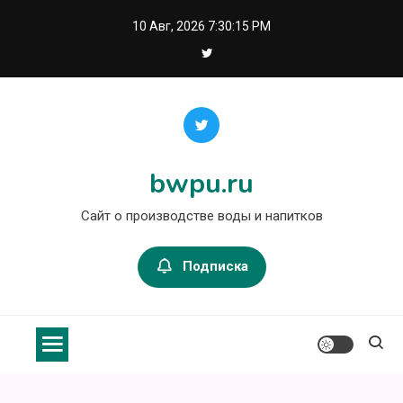
Перейти
10 Авг, 2026
7:30:16 PM
к
содержимому
bwpu.ru
Сайт о производстве воды и напитков
Подписка