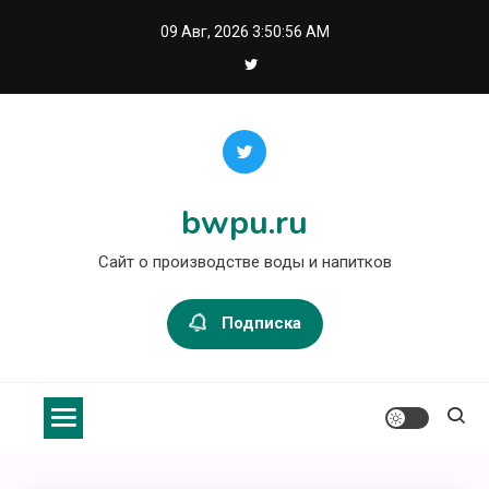
Перейти
09 Авг, 2026
3:50:56 AM
к
содержимому
bwpu.ru
Сайт о производстве воды и напитков
Подписка