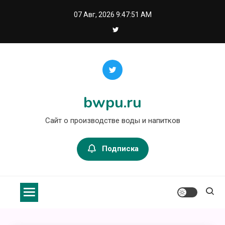
Перейти
07 Авг, 2026
9:47:51 AM
к
содержимому
bwpu.ru
Сайт о производстве воды и напитков
Подписка