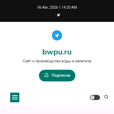
Перейти
06 Авг, 2026
1:14:20 AM
к
содержимому
bwpu.ru
Сайт о производстве воды и напитков
Подписка