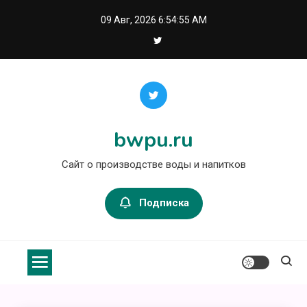
Перейти
09 Авг, 2026
6:54:55 AM
к
содержимому
bwpu.ru
Сайт о производстве воды и напитков
Подписка