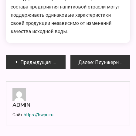
состава предприятия напитковой отрасли могут
поддерживать одинаковые характеристики
своей продукции независимо от изменений
качества исходной воды.
Навигация
Предыдущая:
Дозирование гипохлорита натрия в
Далее:
Плунжерные насосы высокого давления для систем обратного осмоса
по
записям
ADMIN
Сайт
https://bwpu.ru