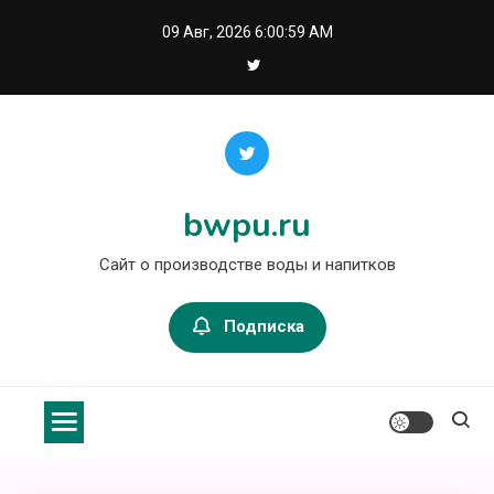
Перейти
09 Авг, 2026
6:00:59 AM
к
содержимому
bwpu.ru
Сайт о производстве воды и напитков
Подписка