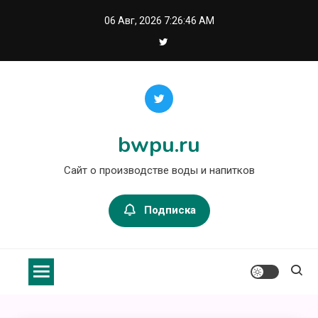
Перейти
06 Авг, 2026
7:26:47 AM
к
содержимому
bwpu.ru
Сайт о производстве воды и напитков
Подписка