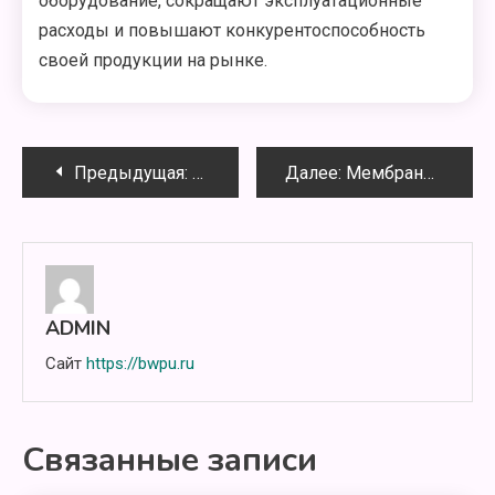
оборудование, сокращают эксплуатационные
расходы и повышают конкурентоспособность
своей продукции на рынке.
Навигация
Предыдущая:
Роботизация упаковочных линий на
Далее:
Мембраны FilmTec в системах обратного осмоса для производства питьевой воды
по
записям
ADMIN
Сайт
https://bwpu.ru
Связанные записи